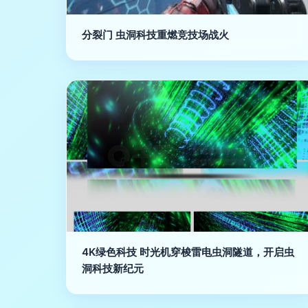
分裂门 虫洞科技重燃竞技场战火
4K绿色科技 时光机穿梭雷电虫洞隧道，开启虫
洞科技新纪元