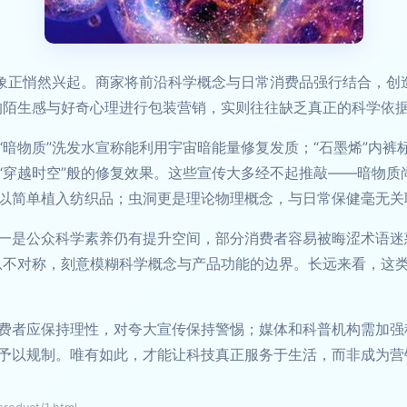
象正悄然兴起。商家将前沿科学概念与日常消费品强行结合，创造出
的陌生感与好奇心理进行包装营销，实则往往缺乏真正的科学依
暗物质”洗发水宣称能利用宇宙暗能量修复发质；“石墨烯”内裤
“穿越时空”般的修复效果。这些宣传大多经不起推敲——暗物质
以简单植入纺织品；虫洞更是理论物理概念，与日常保健毫无关
一是公众科学素养仍有提升空间，部分消费者容易被晦涩术语迷
息不对称，刻意模糊科学概念与产品功能的边界。长远来看，这
费者应保持理性，对夸大宣传保持警惕；媒体和科普机构需加强
予以规制。唯有如此，才能让科技真正服务于生活，而非成为营